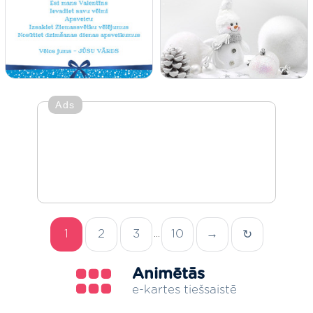
Ads
1
2
3
10
→
↻
...
Animētās
e-kartes tiešsaistē