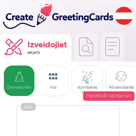
Izveidojiet
eKarti
18.
Ziemassvētki
Visi
dzimšanas
Atvainošanās
diena
Paplašināt kategorijas
Ads