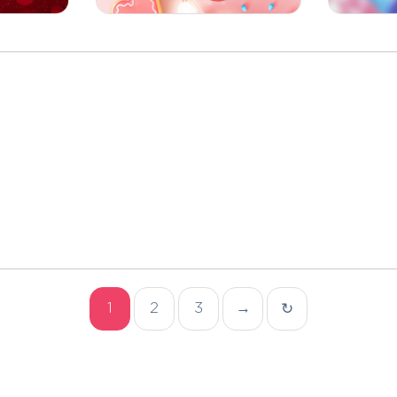
1
2
3
→
↻