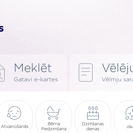
Meklēt
Vēlēj
Gatavi e-kartes
Vēlmju sar
Bērna
Dzimšanas
Atvainošanās
Jau
Piedzimšana
dienas