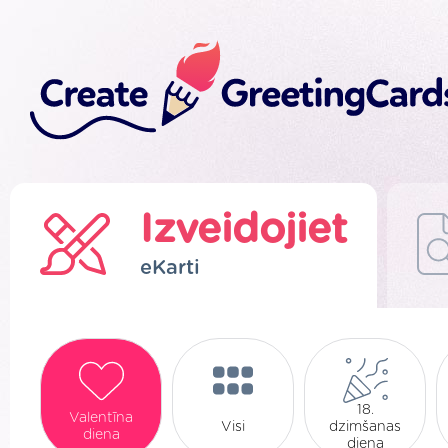
Izveidojiet
eKarti
18.
Valentīna
Visi
dzimšanas
diena
diena