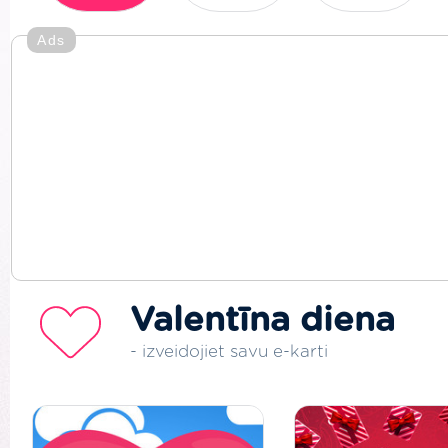
Ads
Valentīna diena
- izveidojiet savu e-karti