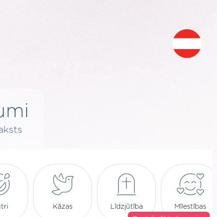
umi
aksts
tri
Kāzas
Līdzjūtība
Mīlestības