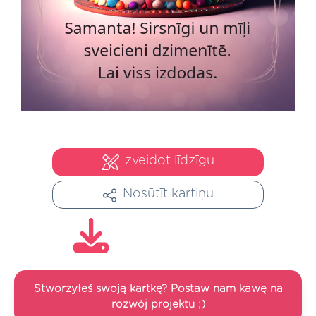
Izveidot līdzīgu
Nosūtīt kartiņu
Stworzyłeś swoją kartkę? Postaw nam kawę na
rozwój projektu ;)