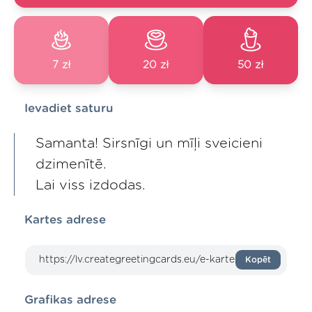
7 zł
20 zł
50 zł
Ievadiet saturu
Samanta! Sirsnīgi un mīļi sveicieni
dzimenītē.
Lai viss izdodas.
Kartes adrese
Kopēt
Grafikas adrese