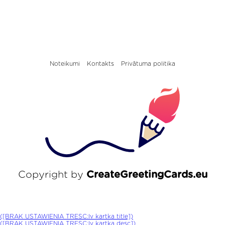
Noteikumi
Kontakts
Privātuma politika
Copyright by
CreateGreetingCards.eu
([BRAK USTAWIENIA TRESC:lv kartka title])
([BRAK USTAWIENIA TRESC:lv kartka desc])