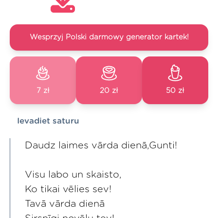
Wesprzyj Polski darmowy generator kartek!
7 zł
20 zł
50 zł
Ievadiet saturu
Daudz laimes vārda dienā,Gunti!
Visu labo un skaisto,
Ko tikai vēlies sev!
Tavā vārda dienā