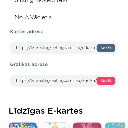
Sirsnīgi novēlu tev!
No A.Vācietis.
Kartes adrese
Kopēt
Grafikas adrese
Kopēt
Līdzīgas E-kartes