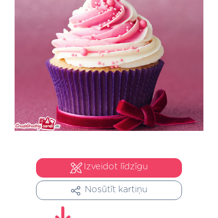
Izveidot līdzīgu
Nosūtīt kartiņu