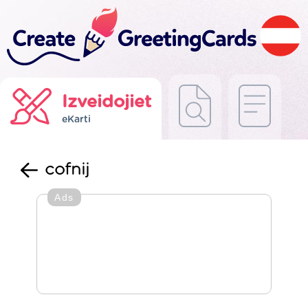
Izveidojiet
eKarti
cofnij
Ads