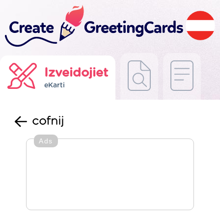
Izveidojiet
eKarti
cofnij
Ads