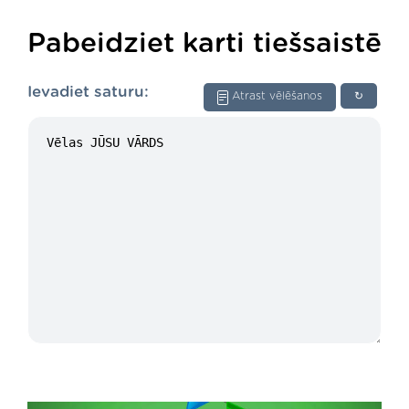
Pabeidziet karti tiešsaistē
Ievadiet saturu:
Atrast vēlēšanos
↻