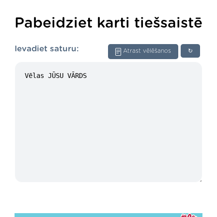
Pabeidziet karti tiešsaistē
Ievadiet saturu:
Atrast vēlēšanos
↻