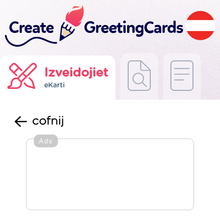
Izveidojiet
eKarti
cofnij
Ads