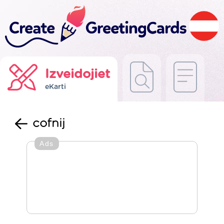
Izveidojiet
eKarti
cofnij
Ads