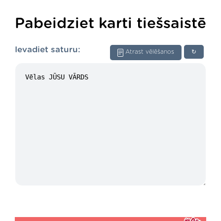
Pabeidziet karti tiešsaistē
Ievadiet saturu:
Atrast vēlēšanos
↻