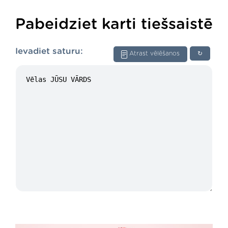
Pabeidziet karti tiešsaistē
Ievadiet saturu:
Atrast vēlēšanos
↻