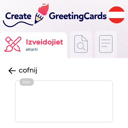
Izveidojiet
eKarti
cofnij
Ads