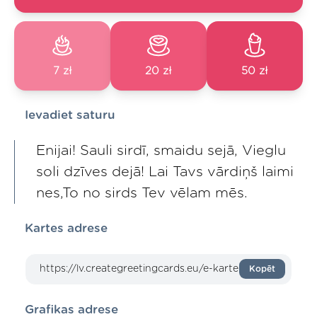
7 zł
20 zł
50 zł
Ievadiet saturu
Enijai! Sauli sirdī, smaidu sejā, Vieglu
soli dzīves dejā! Lai Tavs vārdiņš laimi
nes,To no sirds Tev vēlam mēs.
Kartes adrese
Kopēt
Grafikas adrese