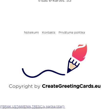
Visas e-kartes: 53
Noteikumi
Kontakts
Privātuma politika
Copyright by
CreateGreetingCards.eu
([BRAK USTAWIENIA TRESC:lv kartka title])